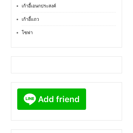
เก้าอี้เอนกประสงค์
เก้าอี้แถว
โซฟา